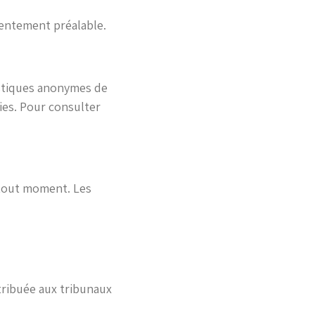
entement préalable.
tistiques anonymes de
ies. Pour consulter
à tout moment. Les
tribuée aux tribunaux