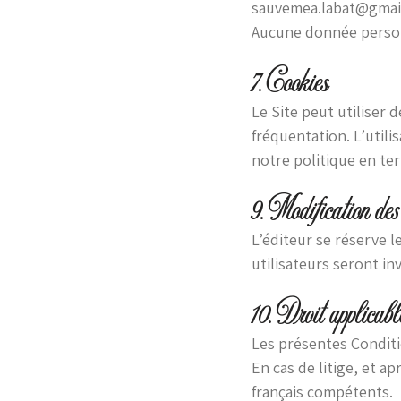
sauvemea.labat@gmai
Aucune donnée person
7. Cookies
Le Site peut utiliser 
fréquentation. L’utili
notre politique en te
9. Modification des
L’éditeur se réserve l
utilisateurs seront in
10. Droit applicabl
Les présentes Conditio
En cas de litige, et a
français compétents.