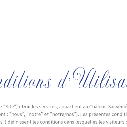
éception
Les Gîtes
Les Formules/Les Tarifs
ditions d'Utilisa
e "Site") et/ou les services, appartient au Château Sauvémé
ent : "nous", "notre" et "notre/nos"). Les présentes condit
") définissent les conditions dans lesquelles les visiteurs o