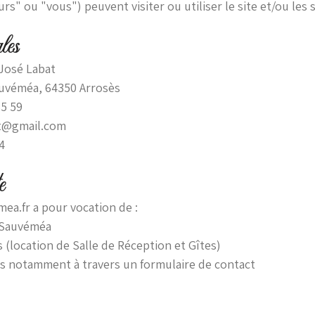
rs" ou "vous") peuvent visiter ou utiliser le site et/ou les 
ales
 José Labat
auvéméa, 64350 Arrosès
65 59
at@gmail.com
4
e
ea.fr a pour vocation de :
 Sauvéméa
 (location de Salle de Réception et Gîtes)
s notamment à travers un formulaire de contact