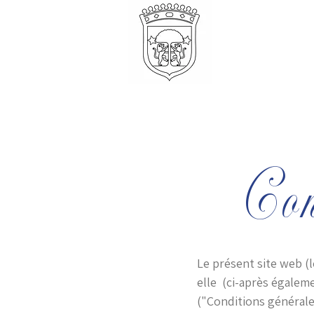
La Salle de R
Con
Le présent site web (l
elle (ci-après égalem
("Conditions générales