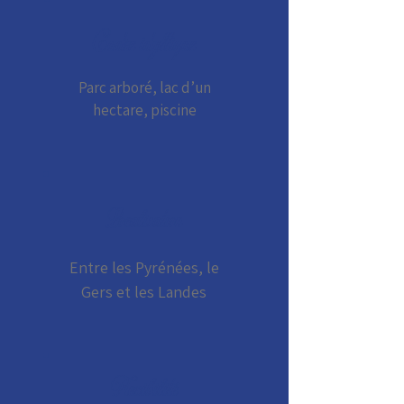
Cadre idyllique
Parc arboré, lac d’un
hectare, piscine
Localisation
Entre les Pyrénées, le
Gers et les Landes
Flexibilité