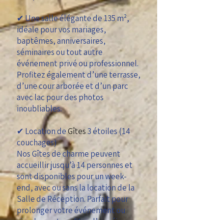
✔ Une salle élégante de 135 m²,
idéale pour vos mariages,
baptêmes, anniversaires,
séminaires ou tout autre
événement privé ou professionnel.
Profitez également d’une terrasse,
d’une cour arborée et d’un parc
avec lac pour des photos
inoubliables.
✔ Location de
Gîtes
3 étoiles (14
couchages)
Nos Gîtes de charme peuvent
accueillir jusqu’à 14 personnes et
sont disponibles pour un week-
end, avec ou sans la location de la
Salle de Réception. Parfait pour
prolonger votre événement ou