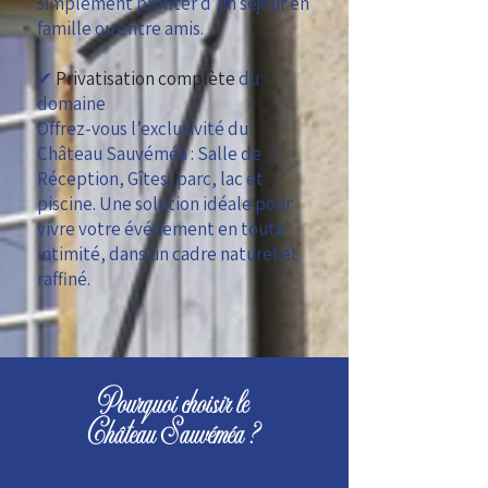
simplement profiter d’un séjour en
famille ou entre amis.
✔
Privatisation complète
du
domaine
Offrez-vous l’exclusivité du
Château Sauvéméa : Salle de
Réception, Gîtes, parc, lac et
piscine. Une solution idéale pour
vivre votre événement en toute
intimité, dans un cadre naturel et
raffiné.
Pourquoi choisir le
Château Sauvéméa ?