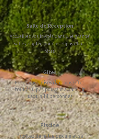
Salle de Réception
Accueillez vos invités dans une grande
salle adaptée pour les repas et les
fêtes
Gîtes
Posez vos valises dans nos Gîtes
tout équipés pouvant accueillir
jusqu'à 14 personnes
Piscine
Profitez de notre piscine et sa