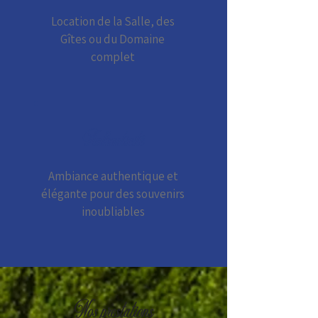
Location de la Salle, des
Gîtes ou du Domaine
complet
Authenticité
Ambiance authentique et
élégante pour des souvenirs
inoubliables
Nos prestations