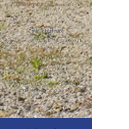
grande terrasse avec vue sur le lac
Cour intérieure
Installez-vous dans la cour arborée du
Château
Lac et pêche
Appréciez un moment de détente et
de pêche au bord du lac