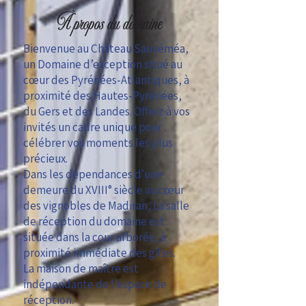
À propos du domaine
Bienvenue au Château Sauvéméa,
un Domaine d’exception situé au
cœur des Pyrénées-Atlantiques, à
proximité des Hautes-Pyrénées,
du Gers et des Landes. Offrez à vos
invités un cadre unique pour
célébrer vos moments les plus
précieux.
Dans les dépendances d'une
demeure du XVIII° siècle au cœur
des vignobles de Madiran, La salle
de réception du domaine est
située dans la cour arborée, à
proximité immédiate des gîtes.
La maison de maître est
indépendante de l’espace de
réception.